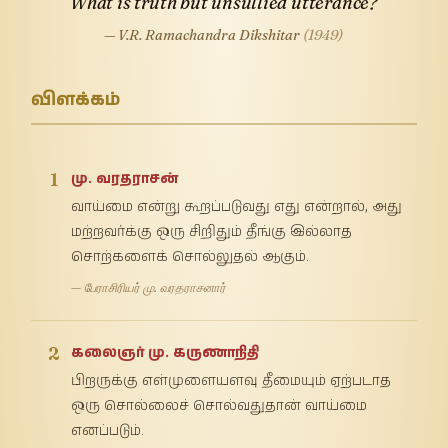
What is truth but unsullied utterance?
— V.R. Ramachandra Dikshitar
(1949)
விளக்கம்
1
மு. வரதராசன்
வாய்மை என்று கூறப்படுவது எது என்றால், அது
மற்றவர்க்கு ஒரு சிறிதும் தீங்கு இல்லாத
சொற்களைக் சொல்லுதல் ஆகும்.
— பேராசிரியர் மு. வரதராசனார்
2
கலைஞர் மு. கருணாநிதி
பிறருக்கு எள்முளையளவு தீமையும் ஏற்படாத
ஒரு சொல்லைச் சொல்வதுதான் வாய்மை
எனப்படும்.