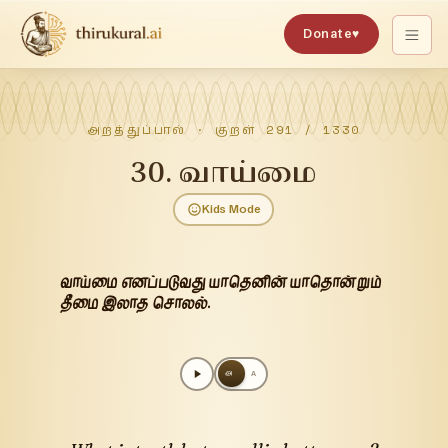
Donate
♥
அறத்துப்பால்
· குறள்
291
/
1330
30
.
வாய்மை
Kids Mode
வாய்மை எனப்படுவது யாதெனின் யாதொன்றும்
தீமை இலாத சொலல்.
அ
A