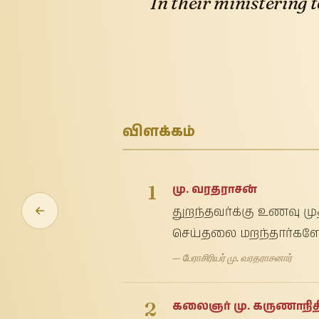
In their ministering 
விளக்கம்
1
மு. வரதராசன்
துறந்தவர்க்கு உணவு மு
செய்தலை மறந்தார்க
— பேராசிரியர் மு. வரதராசனார்
2
கலைஞர் மு. கருணாநித