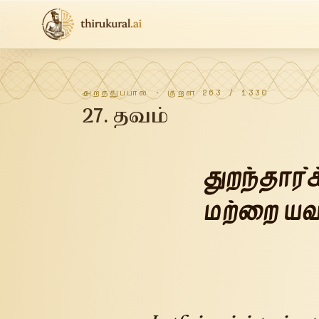
அறத்துப்பால்
· குறள்
263
/
1330
27
.
தவம்
துறந்தார்
மற்றை யவ