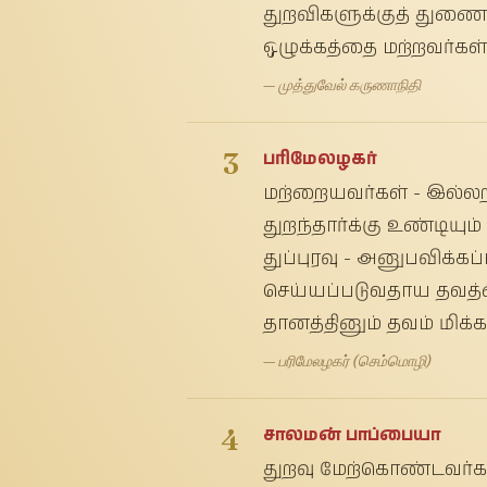
துறவிகளுக்குத் துணை ந
ஒழுக்கத்தை மற்றவர்கள்
— முத்துவேல் கருணாநிதி
3
பரிமேலழகர்
மற்றையவர்கள் - இல்லறத்
துறந்தார்க்கு உண்டியு
துப்புரவு - அனுபவிக்க
செய்யப்படுவதாய தவத்தை
தானத்தினும் தவம் மிக்க
— பரிமேலழகர் (செம்மொழி)
4
சாலமன் பாப்பையா
துறவு மேற்கொண்டவர்க