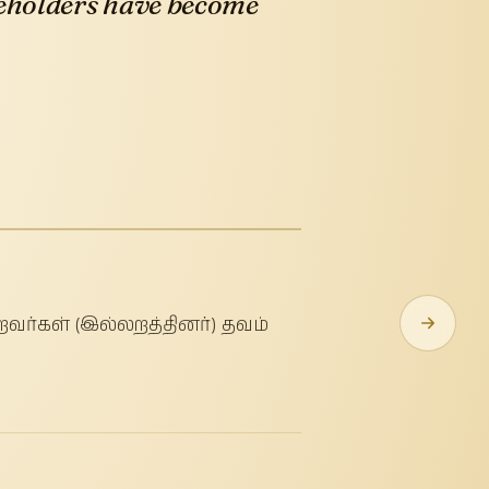
useholders have become
வர்கள் (இல்லறத்தினர்) தவம்