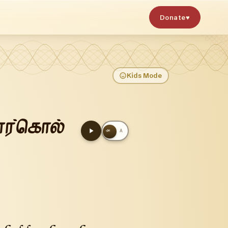
Donate
♥
Kids Mode
தார்கொல்
அ
A