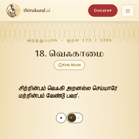
Donate
♥
அறத்துப்பால்
· குறள்
173
/
1330
18
.
வெஃகாமை
Kids Mode
சிற்றின்பம் வெஃகி அறனல்ல செய்யாரே
மற்றின்பம் வேண்டு பவர்.
அ
A