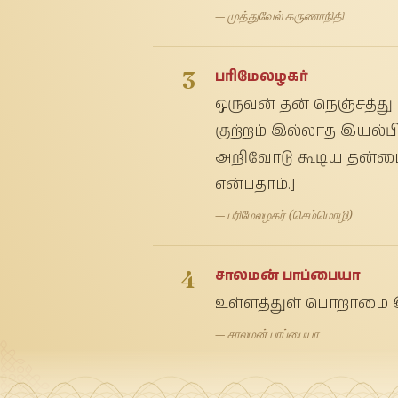
— முத்துவேல் கருணாநிதி
3
பரிமேலழகர்
ஒருவன் தன் நெஞ்சத்து
குற்றம் இல்லாத இயல்ப
அறிவோடு கூடிய தன்மை.
என்பதாம்.]
— பரிமேலழகர் (செம்மொழி)
4
சாலமன் பாப்பையா
உள்ளத்துள் பொறாமை இ
— சாலமன் பாப்பையா