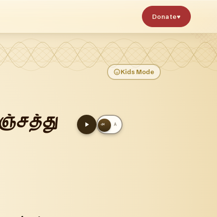
Donate
♥
Kids Mode
ஞ்சத்து
அ
A