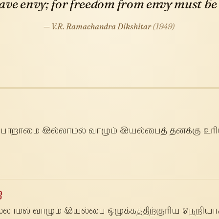
ave envy; for freedom from envy must be 
— V.R. Ramachandra Dikshitar
(1949)
 பொறாமை இல்லாமல் வாழும் இயல்பைத் தனக்கு உரி
ி
ாமல் வாழும் இயல்பை ஒழுக்கத்திற்குரிய நெறியாகப