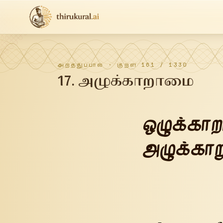
அறத்துப்பால்
· குறள்
161
/
1330
17
.
அழுக்காறாமை
ஒழுக்காற
அழுக்காற