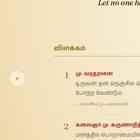
Let no one h
விளக்கம்
1
மு. வரதராசன்
ஒருவன் தன் நெஞ்சில்
போற்ற வேண்டும்.
— பேராசிரியர் மு. வரதராசனார்
2
கலைஞர் மு. கருணாநித
மனத்தில் பொறாமையில்ல