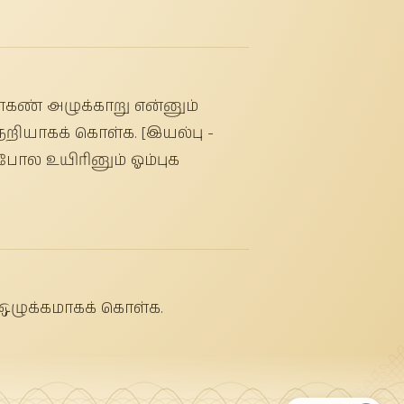
ன்கண் அழுக்காறு என்னும்
றியாகக் கொள்க. [இயல்பு -
போல உயிரினும் ஓம்புக
ஒழுக்கமாகக் கொள்க.