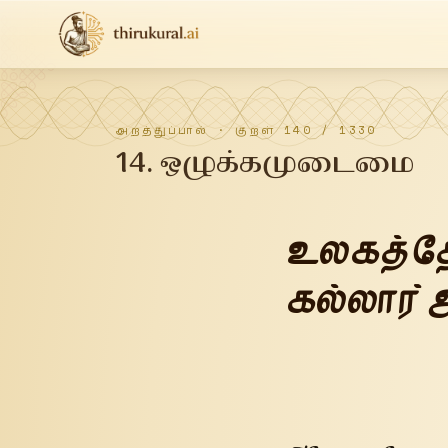
அறத்துப்பால்
· குறள்
140
/
1330
14
.
ஒழுக்கமுடைமை
உலகத்தோட
கல்லார் 