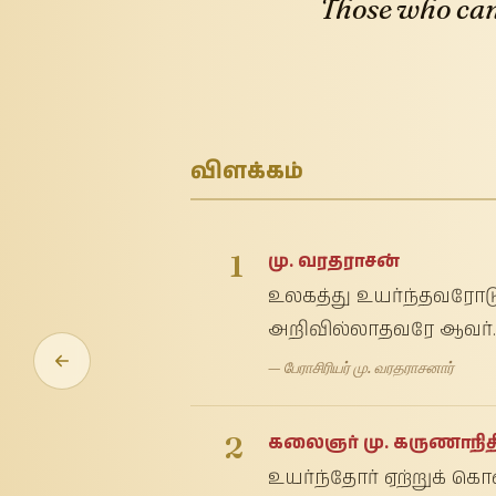
Those who can
விளக்கம்
1
மு. வரதராசன்
உலகத்து உயர்ந்தவரோடு
அறிவில்லாதவரே ஆவர்.
— பேராசிரியர் மு. வரதராசனார்
2
கலைஞர் மு. கருணாநித
உயர்ந்தோர் ஏற்றுக் க