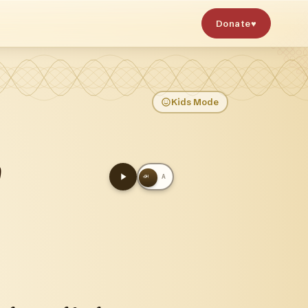
Donate
♥
Kids Mode
்
அ
A