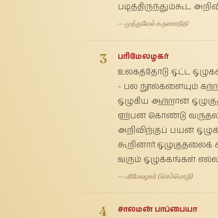
படித்திருந்தும்கூட அற
— முத்துவேல் கருணாநிதி
3
பரிமேலழகர்
உலகத்தோடு ஒட்ட ஒழுகல
- பல நூல்களையும் கற்
ஒழுகிய ஆற்றான் ஒழுகு
ஏற்பன கொண்டு வருதலான
அறிவிற்குப் பயன் ஒழுக
கூறினார்.ஒழுகுதலைக் 
வரும் ஒழுக்கங்கள் எல்ல
— பரிமேலழகர் (செம்மொழி)
4
சாலமன் பாப்பையா