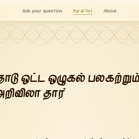
Ask your question
Kural list
About
ு ஒட்ட ஒழுகல் பலகற்றும
அறிவிலா தார்