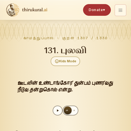
Donate
♥
காமத்துப்பால்
· குறள்
1307
/
1330
131
.
புலவி
Kids Mode
ஊடலின் உண்டாங்கோர் துன்பம் புணர்வது
நீடுவ தன்றுகொல் என்று.
அ
A