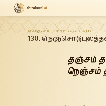
காமத்துப்பால்
· குறள்
1300
/
1330
130
.
நெஞ்சொடுபுலத்த
தஞ்சம் த
நெஞ்சம் 