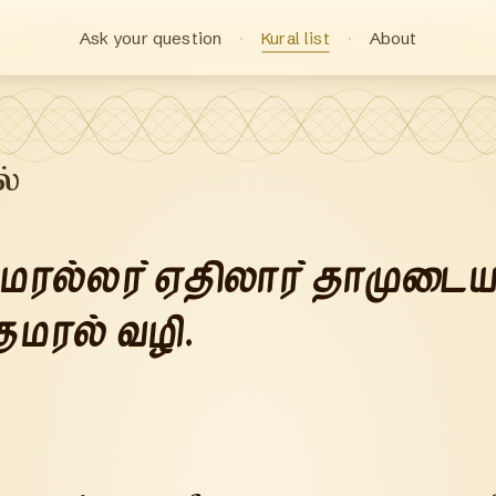
Ask your question
Kural list
About
ல்
மரல்லர் ஏதிலார் தாமுடை
தமரல் வழி.