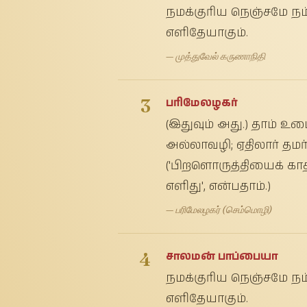
நமக்குரிய நெஞ்சமே நம
எளிதேயாகும்.
— முத்துவேல் கருணாநிதி
3
பரிமேலழகர்
(இதுவும் அது.) தாம் உ
அல்லாவழி; ஏதிலார் தம
('பிறளொருத்தியைக் காத
எளிது', என்பதாம்.)
— பரிமேலழகர் (செம்மொழி)
4
சாலமன் பாப்பையா
நமக்குரிய நெஞ்சமே நம
எளிதேயாகும்.