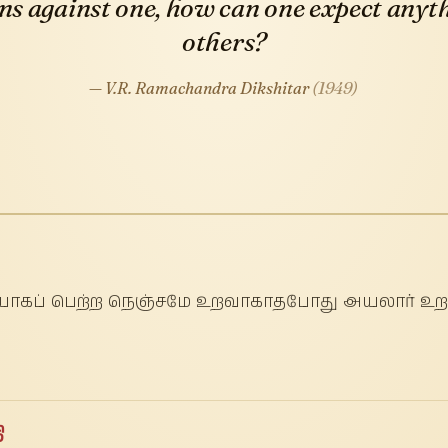
rns against one, how can one expect anyth
others?
— V.R. Ramachandra Dikshitar
(1949)
மையாகப் பெற்ற நெஞ்சமே உறவாகாதபோது அயலார் உற
ி