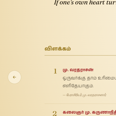
If one’s own heart tu
விளக்கம்
1
மு. வரதராசன்
ஒருவர்க்கு தாம் உரி
எளிதேயாகும்.
— பேராசிரியர் மு. வரதராசனார்
2
கலைஞர் மு. கருணாநித