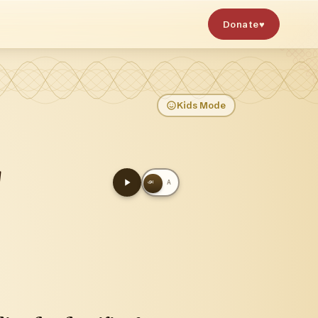
Donate
♥
Kids Mode
ய
அ
A