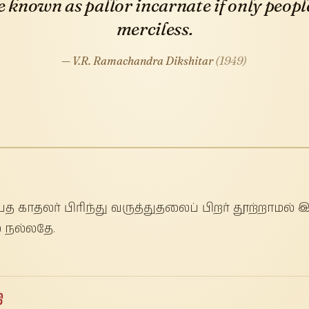
be known as pallor incarnate if only peopl
merciless.
— V.R. Ramachandra Dikshitar
(1949)
ெய்த காதலர் பிரிந்து வருத்துதலைப் பிறர் தூற்றாமல
் நல்லதே.
ி