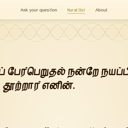
Ask your question
Kural list
About
் பேர்பெறுதல் நன்றே நயப்ப
தூற்றார் எனின்.