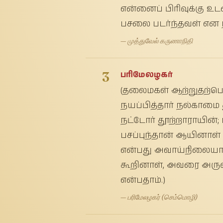
என்னைப் பிரிவுக்கு உட
பசலை படர்ந்தவள் என ந
— முத்துவேல் கருணாநிதி
3
பரிமேலழகர்
(தலைமகள் ஆற்றுதற்பொ
நயப்பித்தார் நல்காமை 
நட்டோர் தூற்றாராயின்;
பசப்புந்தான் ஆயினாள் 
என்பது அவாய்நிலையான் 
கூறினாள், அவரை அருள
என்பதாம்.)
— பரிமேலழகர் (செம்மொழி)