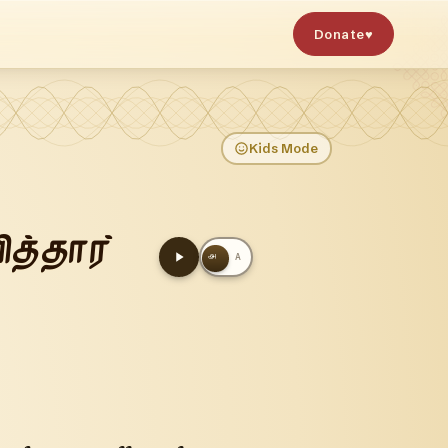
Donate
♥
Kids Mode
ித்தார்
அ
A