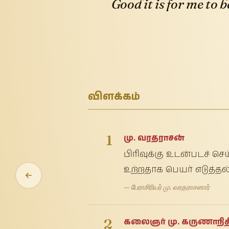
Good it is for me to 
விளக்கம்
1
மு. வரதராசன்
பிரிவுக்கு உடன்படச் ச
உற்றதாக பெயர் எடுத்தல
— பேராசிரியர் மு. வரதராசனார்
2
கலைஞர் மு. கருணாநித