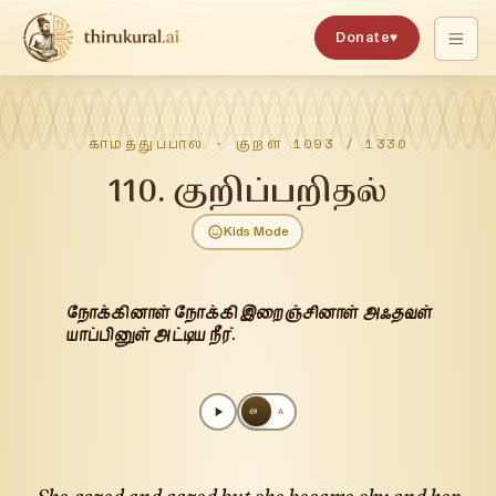
Donate
♥
காமத்துப்பால்
· குறள்
1093
/
1330
110
.
குறிப்பறிதல்
Kids Mode
நோக்கினாள் நோக்கி இறைஞ்சினாள் அஃதவள்
யாப்பினுள் அட்டிய நீர்.
அ
A