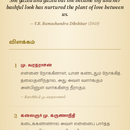
She gazed and gazed but she became shy and her
bashful look has nurtured the plant of love between
us.
— V.R. Ramachandra Dikshitar
(1949)
விளக்கம்
1
மு. வரதராசன்
என்னை நோக்கினாள், யான் கண்டதும் நோக்கித்
தலைகுனிந்தால், அது அவள் வளர்க்கும்
அன்பினுள் வார்க்கின்ற நீராகும்.
— பேராசிரியர் மு. வரதராசனார்
2
கலைஞர் மு. கருணாநிதி
கடைக்கண்ணால் அவள் என்னைப் பார்த்த