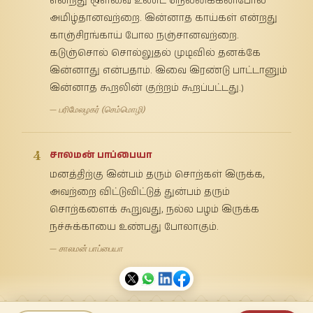
என்றது ஒளவை உண்ட நெல்லிக்கனிபோல
அமிழ்தானவற்றை. இன்னாத காய்கள் என்றது
காஞ்சிரங்காய் போல நஞ்சானவற்றை.
கடுஞ்சொல் சொல்லுதல் முடிவில் தனக்கே
இன்னாது என்பதாம். இவை இரண்டு பாட்டானும்
இன்னாத கூறலின் குற்றம் கூறப்பட்டது.)
— பரிமேலழகர் (செம்மொழி)
4
சாலமன் பாப்பையா
மனத்திற்கு இன்பம் தரும் சொற்கள் இருக்க,
அவற்றை விட்டுவிட்டுத் துன்பம் தரும்
சொற்களைக் கூறுவது, நல்ல பழம் இருக்க
நச்சுக்காயை உண்பது போலாகும்.
— சாலமன் பாப்பையா