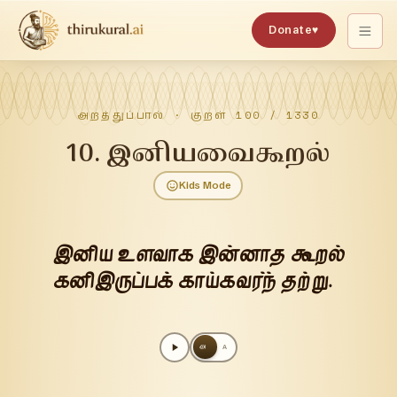
Donate
♥
அறத்துப்பால்
· குறள்
100
/
1330
10
.
இனியவைகூறல்
Kids Mode
இனிய உளவாக இன்னாத கூறல்
கனிஇருப்பக் காய்கவர்ந் தற்று.
அ
A