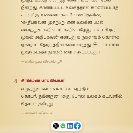
முடிபு. 'உலகு' என்றது ஈண்டு உயிர்கள் மேல்
நின்றது. காணப்பட்ட உலகத்தால் காணப்படாத
கடவுட்கு உண்மை கூற வேண்டுதலின்,
'ஆதிபகவன் முதற்றே' என உலகின் மேல்
வைத்துக் கூறினார்; கூறினாரேனும், உலகிற்கு
முதல் ஆதிபகவன் என்பது கருத்தாகக் கொள்க.
ஏகாரம் - தேற்றத்தின்கண் வந்தது. இப்பாட்டான்
முதற்கடவுளது உண்மை கூறப்பட்டது.)
— பரிமேலழகர் (செம்மொழி)
4
சாலமன் பாப்பையா
எழுத்துக்கள் எல்லாம் அகரத்தில்
தொடங்குகின்றன; (அது போல) உலகம் கடவுளில்
தொடங்குகிறது.
— சாலமன் பாப்பையா