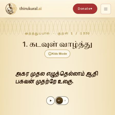
Donate
♥
அறத்துப்பால்
· குறள்
1
/
1330
1
.
கடவுள் வாழ்த்து
Kids Mode
அகர முதல எழுத்தெல்லாம் ஆதி
பகவன் முதற்றே உலகு.
அ
A